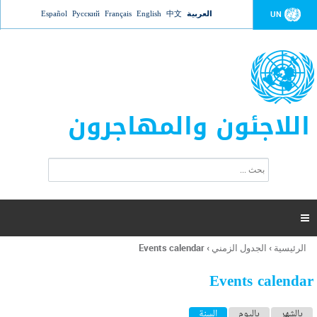
Jump to navigation
العربية
中文
English
Français
Русский
Español
UN
اللاجئون والمهاجرون
ا
ب
س
ح
ت
ث
م
ا

ر
ة
الرئيسية
›
الجدول الزمني
›
Events calendar
أنت
ا
هنا
ل
Events calendar
ب
ح
ا
بالشهر
باليوم
السنة
(علامة التبويب النشطة)
ث