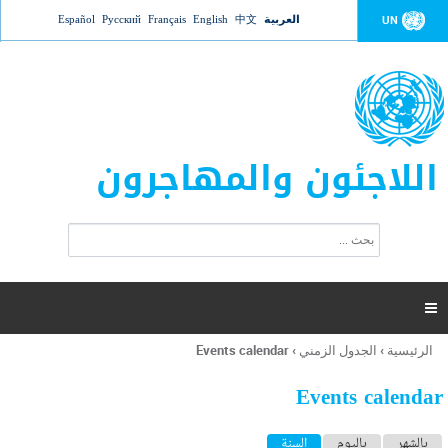
Jump to navigation
العربية
中文
English
Français
Русский
Español
UN
اللاجئون والمهاجرون
ا
ب
س
ح
ت
ث
م
ا

ر
ة
الرئيسية
›
الجدول الزمني
›
Events calendar
أنت
ا
هنا
ل
Events calendar
ب
ح
ا
بالشهر
باليوم
السنة
(علامة التبويب النشطة)
ث