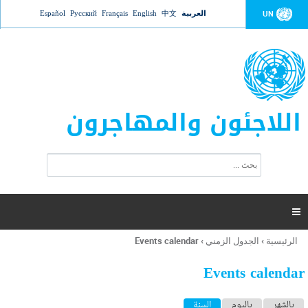
Jump to navigation
العربية
中文
English
Français
Русский
Español
UN
اللاجئون والمهاجرون
ا
ب
س
ح
ت
ث
م
ا

ر
ة
الرئيسية
›
الجدول الزمني
›
Events calendar
أنت
ا
هنا
ل
Events calendar
ب
ح
ا
بالشهر
باليوم
السنة
(علامة التبويب النشطة)
ث