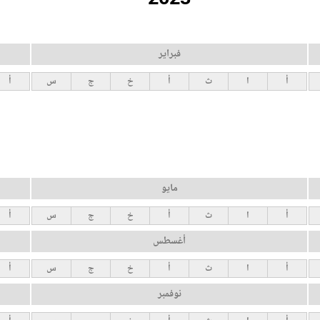
فبراير
أ
ا
ث
أ
خ
ج
س
أ
مايو
أ
ا
ث
أ
خ
ج
س
أ
أغسطس
أ
ا
ث
أ
خ
ج
س
أ
نوفمبر