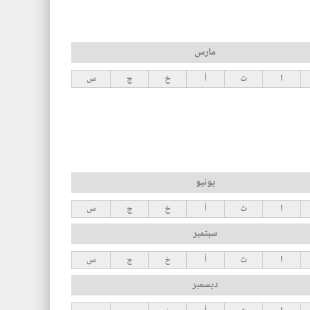
مارس
ا
ث
أ
خ
ج
س
يونيو
ا
ث
أ
خ
ج
س
سبتمبر
ا
ث
أ
خ
ج
س
ديسمبر