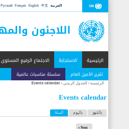
العربية
中文
English
Français
Русский
UN
اللاجئون والمه
الرئيسية
الاستجابة
الاجتماع الرفيع المستوى
تقرير الأمين العام
سلسلة مناسبات عالمية
الرئيسية
›
الجدول الزمني
›
Events calendar
أنت
هنا
Events calendar
ا
بالشهر
باليوم
السنة
(علامة التبويب النشطة)
ل
Next »