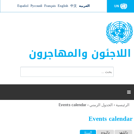
Jump to navigation
العربية
中文
English
Français
Русский
Español
UN
اللاجئون والمهاجرون
ا
ب
س
ح
ت
ث
م
ا

ر
ة
الرئيسية
›
الجدول الزمني
›
Events calendar
أنت
ا
هنا
ل
Events calendar
ب
ح
ا
بالشهر
باليوم
السنة
(علامة التبويب النشطة)
ث