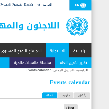
العربية
中文
English
Français
Русский
UN
اللاجئون والمه
الرئيسية
الاستجابة
الاجتماع الرفيع المستوى
تقرير الأمين العام
سلسلة مناسبات عالمية
الرئيسية
›
الجدول الزمني
›
Events calendar
أنت
هنا
Events calendar
ا
بالشهر
باليوم
السنة
(علامة التبويب النشطة)
ل
Next »