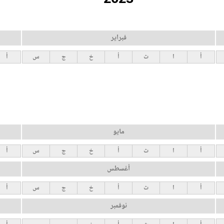
فبراير
أ
ا
ث
أ
خ
ج
س
أ
مايو
أ
ا
ث
أ
خ
ج
س
أ
أغسطس
أ
ا
ث
أ
خ
ج
س
أ
نوفمبر