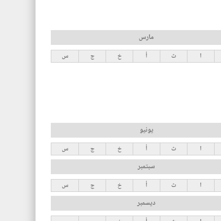
مارس
ا
ث
أ
خ
ج
س
يونيو
ا
ث
أ
خ
ج
س
سبتمبر
ا
ث
أ
خ
ج
س
ديسمبر