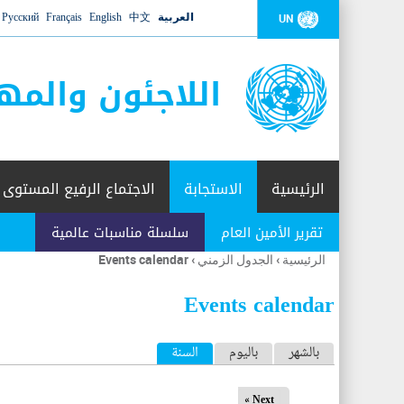
العربية
中文
English
Français
Русский
UN
اللاجئون والمه
الرئيسية
الاستجابة
الاجتماع الرفيع المستوى
تقرير الأمين العام
سلسلة مناسبات عالمية
الرئيسية
›
الجدول الزمني
›
Events calendar
أنت
هنا
Events calendar
ا
بالشهر
باليوم
السنة
(علامة التبويب النشطة)
ل
Next »