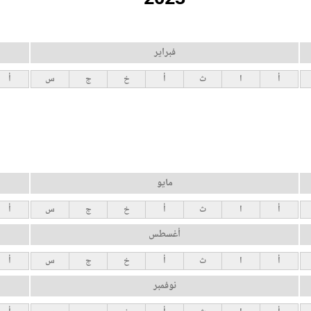
فبراير
أ
ا
ث
أ
خ
ج
س
أ
مايو
أ
ا
ث
أ
خ
ج
س
أ
أغسطس
أ
ا
ث
أ
خ
ج
س
أ
نوفمبر