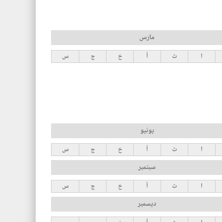
مارس
ا
ث
أ
خ
ج
س
يونيو
ا
ث
أ
خ
ج
س
سبتمبر
ا
ث
أ
خ
ج
س
ديسمبر