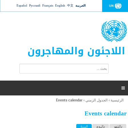
Jump to navigation
العربية
中文
English
Français
Русский
Español
UN
اللاجئون والمهاجرون
ا
ب
س
ح
ت
ث
م
ا

ر
ة
الرئيسية
›
الجدول الزمني
›
Events calendar
أنت
ا
هنا
ل
Events calendar
ب
ح
ا
بالشهر
باليوم
السنة
(علامة التبويب النشطة)
ث