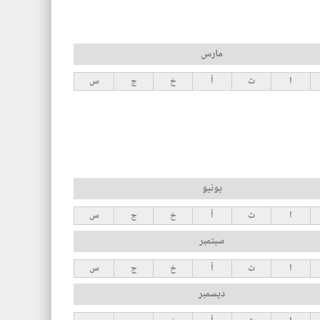
مارس
ا
ث
أ
خ
ج
س
يونيو
ا
ث
أ
خ
ج
س
سبتمبر
ا
ث
أ
خ
ج
س
ديسمبر