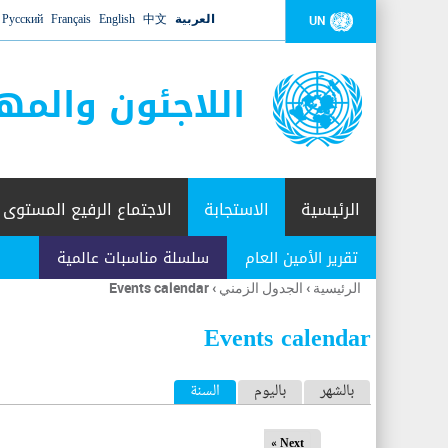
العربية
中文
English
Français
Русский
UN
اللاجئون والمه
الرئيسية
الاستجابة
الاجتماع الرفيع المستوى
تقرير الأمين العام
سلسلة مناسبات عالمية
الرئيسية
›
الجدول الزمني
›
Events calendar
أنت
هنا
Events calendar
ا
بالشهر
باليوم
السنة
(علامة التبويب النشطة)
ل
Next »