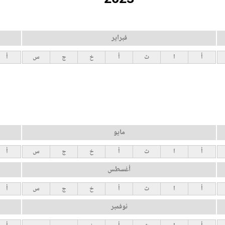
فبراير
أ
ا
ث
أ
خ
ج
س
أ
مايو
أ
ا
ث
أ
خ
ج
س
أ
أغسطس
أ
ا
ث
أ
خ
ج
س
أ
نوفمبر