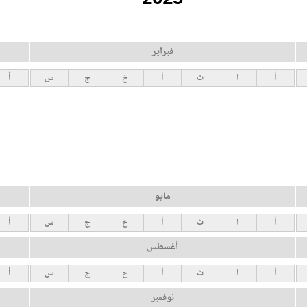
فبراير
أ
ا
ث
أ
خ
ج
س
أ
مايو
أ
ا
ث
أ
خ
ج
س
أ
أغسطس
أ
ا
ث
أ
خ
ج
س
أ
نوفمبر