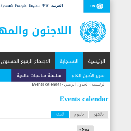
العربية
中文
English
Français
Русский
UN
اللاجئون والمه
الرئيسية
الاستجابة
الاجتماع الرفيع المستوى
تقرير الأمين العام
سلسلة مناسبات عالمية
الرئيسية
›
الجدول الزمني
›
Events calendar
أنت
هنا
Events calendar
ا
بالشهر
باليوم
السنة
(علامة التبويب النشطة)
ل
Next »