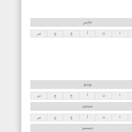
مارس
ا
ث
أ
خ
ج
س
يونيو
ا
ث
أ
خ
ج
س
سبتمبر
ا
ث
أ
خ
ج
س
ديسمبر