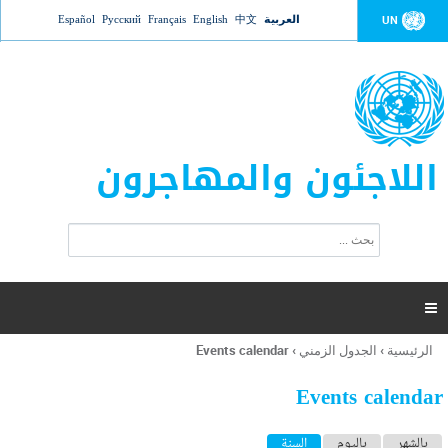
Jump to navigation
العربية
中文
English
Français
Русский
Español
UN
اللاجئون والمهاجرون
ا
ب
س
ح
ت
ث
م
ا

ر
ة
الرئيسية
›
الجدول الزمني
›
Events calendar
أنت
ا
هنا
ل
Events calendar
ب
ح
ا
بالشهر
باليوم
السنة
(علامة التبويب النشطة)
ث