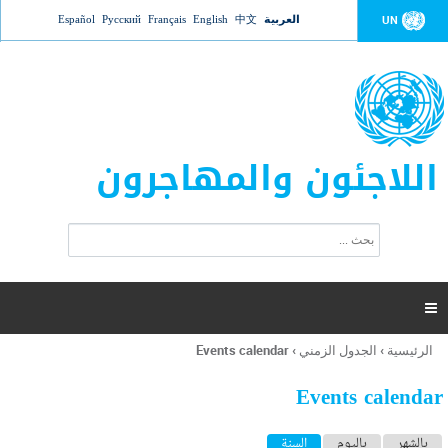
Jump to navigation
العربية
中文
English
Français
Русский
Español
UN
اللاجئون والمهاجرون
ا
ب
س
ح
ت
ث
م
ا

ر
ة
الرئيسية
›
الجدول الزمني
›
Events calendar
أنت
ا
هنا
ل
Events calendar
ب
ح
ا
بالشهر
باليوم
السنة
(علامة التبويب النشطة)
ث