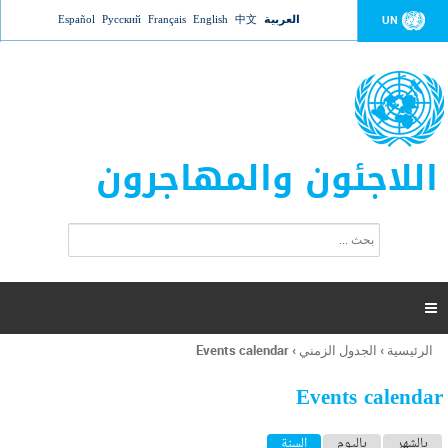
Jump to navigation
العربية
中文
English
Français
Русский
Español
UN
اللاجئون والمهاجرون
ا
ب
س
ح
ت
ث
م
ا

ر
ة
الرئيسية
›
الجدول الزمني
›
Events calendar
أنت
ا
هنا
ل
Events calendar
ب
ح
ا
بالشهر
باليوم
السنة
(علامة التبويب النشطة)
ث