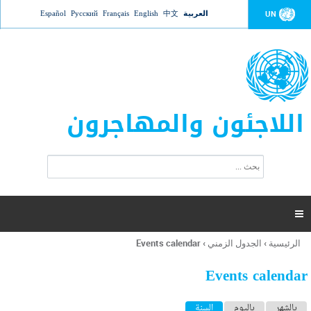
Jump to navigation
العربية
中文
English
Français
Русский
Español
UN
اللاجئون والمهاجرون
ا
ب
س
ح
ت
ث
م
ا

ر
ة
الرئيسية
›
الجدول الزمني
›
Events calendar
أنت
ا
هنا
ل
Events calendar
ب
ح
ا
بالشهر
باليوم
السنة
(علامة التبويب النشطة)
ث