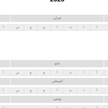
فبراير
أ
ا
ث
أ
خ
ج
س
أ
مايو
أ
ا
ث
أ
خ
ج
س
أ
أغسطس
أ
ا
ث
أ
خ
ج
س
أ
نوفمبر