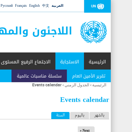
العربية
中文
English
Français
Русский
UN
اللاجئون والمه
الرئيسية
الاستجابة
الاجتماع الرفيع المستوى
تقرير الأمين العام
سلسلة مناسبات عالمية
الرئيسية
›
الجدول الزمني
›
Events calendar
أنت
هنا
Events calendar
ا
بالشهر
باليوم
السنة
(علامة التبويب النشطة)
ل
Next »