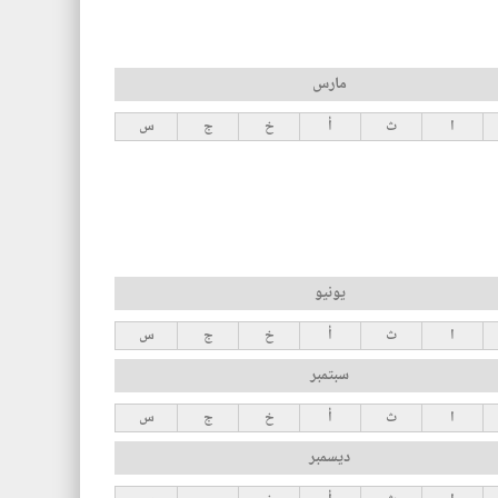
مارس
ا
ث
أ
خ
ج
س
يونيو
ا
ث
أ
خ
ج
س
سبتمبر
ا
ث
أ
خ
ج
س
ديسمبر