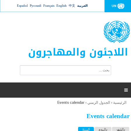
Jump to navigation
العربية
中文
English
Français
Русский
Español
UN
اللاجئون والمهاجرون
ا
ب
س
ح
ت
ث
م
ا

ر
ة
الرئيسية
›
الجدول الزمني
›
Events calendar
أنت
ا
هنا
ل
Events calendar
ب
ح
ا
بالشهر
باليوم
السنة
(علامة التبويب النشطة)
ث