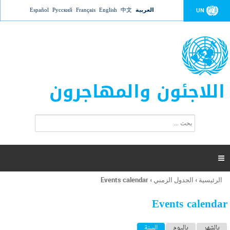
Jump to navigation
العربية
中文
English
Français
Русский
Español
UN
اللاجئون والمهاجرون
ا
ب
س
ح
ت
ث
م
ا

ر
ة
الرئيسية
›
الجدول الزمني
›
Events calendar
أنت
ا
هنا
ل
Events calendar
ب
ح
ا
بالشهر
باليوم
السنة
(علامة التبويب النشطة)
ث