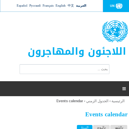
Jump to navigation
العربية
中文
English
Français
Русский
Español
UN
اللاجئون والمهاجرون
ا
ب
س
ح
ت
ث
م
ا

ر
ة
الرئيسية
›
الجدول الزمني
›
Events calendar
أنت
ا
هنا
ل
Events calendar
ب
ح
ا
بالشهر
باليوم
السنة
(علامة التبويب النشطة)
ث