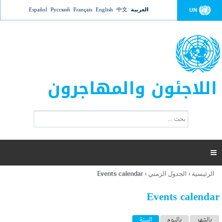
Jump to navigation
العربية
中文
English
Français
Русский
Español
UN
اللاجئون والمهاجرون
ا
ب
س
ح
ت
ث
م
ا

ر
ة
الرئيسية
›
الجدول الزمني
›
Events calendar
أنت
ا
هنا
ل
Events calendar
ب
ح
ا
بالشهر
باليوم
السنة
(علامة التبويب النشطة)
ث