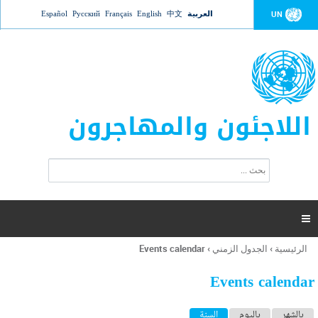
Jump to navigation
العربية
中文
English
Français
Русский
Español
UN
اللاجئون والمهاجرون
ا
ب
س
ح
ت
ث
م
ا

ر
ة
الرئيسية
›
الجدول الزمني
›
Events calendar
أنت
ا
هنا
ل
Events calendar
ب
ح
ا
بالشهر
باليوم
السنة
(علامة التبويب النشطة)
ث