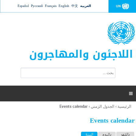
Jump to navigation
العربية
中文
English
Français
Русский
Español
UN
اللاجئون والمهاجرون
ا
ب
س
ح
ت
ث
م
ا

ر
ة
الرئيسية
›
الجدول الزمني
›
Events calendar
أنت
ا
هنا
ل
Events calendar
ب
ح
ا
بالشهر
باليوم
السنة
(علامة التبويب النشطة)
ث