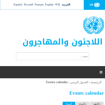
Jump to navigation
العربية
中文
English
Français
Русский
Español
UN
اللاجئون والمهاجرون
ا
ب
س
ح
ت
ث
م
ا

ر
ة
الرئيسية
›
الجدول الزمني
›
Events calendar
أنت
ا
هنا
ل
Events calendar
ب
ح
ا
بالشهر
باليوم
السنة
(علامة التبويب النشطة)
ث