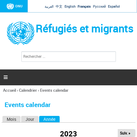
Jump to navigation
ONU
العربية
中文
English
Français
Русский
Español
Réfugiés et migrants
R
F
e
o
c
r
h
e
m
r

u
c
l
h
Accueil
›
Calendrier
›
Events calendar
a
e
Vous
r
i
êtes
r
Events calendar
ici
e
d
Mois
Jour
Année
(onglet actif)
O
e
r
n
e
2023
Suiv. »
g