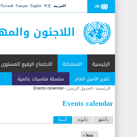
العربية
中文
English
Français
Русский
UN
اللاجئون والمه
الرئيسية
الاستجابة
الاجتماع الرفيع المستوى
تقرير الأمين العام
سلسلة مناسبات عالمية
الرئيسية
›
الجدول الزمني
›
Events calendar
أنت
هنا
Events calendar
ا
بالشهر
باليوم
السنة
(علامة التبويب النشطة)
ل
Next »