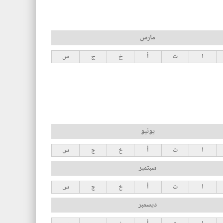
مارس
ا
ث
أ
خ
ج
س
يونيو
ا
ث
أ
خ
ج
س
سبتمبر
ا
ث
أ
خ
ج
س
ديسمبر