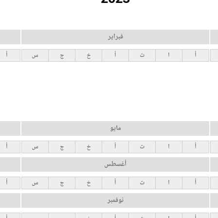
فبراير
أ
ا
ث
أ
خ
ج
س
أ
مايو
أ
ا
ث
أ
خ
ج
س
أ
أغسطس
أ
ا
ث
أ
خ
ج
س
أ
نوفمبر