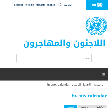
Jump to navigation
العربية
中文
English
Français
Русский
Español
UN
اللاجئون والمهاجرون
ا
ب
س
ح
ت
ث
م
ا

ر
ة
الرئيسية
›
الجدول الزمني
›
Events calendar
أنت
ا
هنا
ل
Events calendar
ب
ح
ا
بالشهر
باليوم
السنة
(علامة التبويب النشطة)
ث