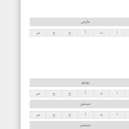
مارس
ا
ث
أ
خ
ج
س
يونيو
ا
ث
أ
خ
ج
س
سبتمبر
ا
ث
أ
خ
ج
س
ديسمبر