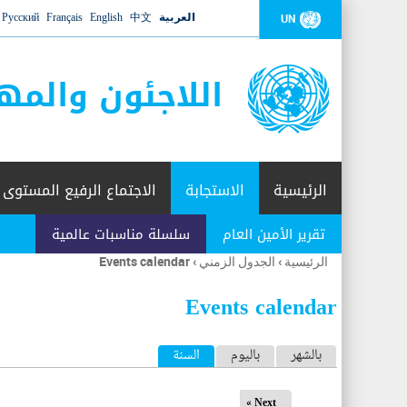
العربية
中文
English
Français
Русский
UN
اللاجئون والمه
الرئيسية
الاستجابة
الاجتماع الرفيع المستوى
تقرير الأمين العام
سلسلة مناسبات عالمية
الرئيسية
›
الجدول الزمني
›
Events calendar
أنت
هنا
Events calendar
ا
بالشهر
باليوم
السنة
(علامة التبويب النشطة)
ل
Next »