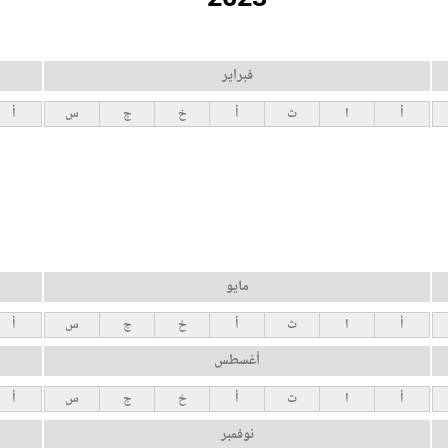
فبراير
أ
ا
ث
أ
خ
ج
س
أ
مايو
أ
ا
ث
أ
خ
ج
س
أ
أغسطس
أ
ا
ث
أ
خ
ج
س
أ
نوفمبر