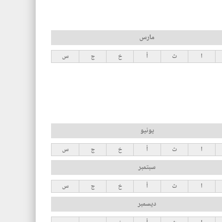
مارس
ا
ث
أ
خ
ج
س
يونيو
ا
ث
أ
خ
ج
س
سبتمبر
ا
ث
أ
خ
ج
س
ديسمبر