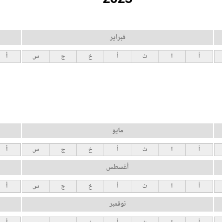
فبراير
أ
ا
ث
أ
خ
ج
س
أ
مايو
أ
ا
ث
أ
خ
ج
س
أ
أغسطس
أ
ا
ث
أ
خ
ج
س
أ
نوفمبر