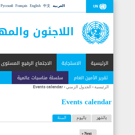
العربية
中文
English
Français
Русский
UN
اللاجئون والمه
الرئيسية
الاستجابة
الاجتماع الرفيع المستوى
تقرير الأمين العام
سلسلة مناسبات عالمية
الرئيسية
›
الجدول الزمني
›
Events calendar
أنت
هنا
Events calendar
ا
بالشهر
باليوم
السنة
(علامة التبويب النشطة)
ل
Next »