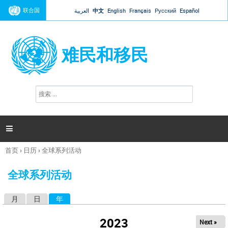
Jump to navigation
联合国
العربية
中文
English
Français
Русский
Español
难民和移民
搜
搜
索
索
表
单

首页
›
日历
›
全球系列活动
你
在
全球系列活动
这
里
月
日
年
（活动标签）
主
标
2023
Next »
签