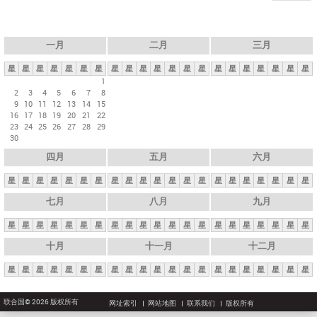
一月
二月
三月
星
星
星
星
星
星
星
星
星
星
星
星
星
星
星
星
星
星
星
星
星
1
2
3
4
5
6
7
8
9
10
11
12
13
14
15
16
17
18
19
20
21
22
23
24
25
26
27
28
29
30
四月
五月
六月
星
星
星
星
星
星
星
星
星
星
星
星
星
星
星
星
星
星
星
星
星
七月
八月
九月
星
星
星
星
星
星
星
星
星
星
星
星
星
星
星
星
星
星
星
星
星
十月
十一月
十二月
星
星
星
星
星
星
星
星
星
星
星
星
星
星
星
星
星
星
星
星
星
联合国© 2026 版权所有
网址索引
网站地图
联系我们
版权所有