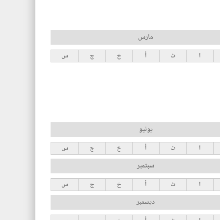
مارس
ا
ث
أ
خ
ج
س
يونيو
ا
ث
أ
خ
ج
س
سبتمبر
ا
ث
أ
خ
ج
س
ديسمبر