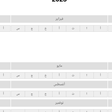
فبراير
أ
ا
ث
أ
خ
ج
س
أ
مايو
أ
ا
ث
أ
خ
ج
س
أ
أغسطس
أ
ا
ث
أ
خ
ج
س
أ
نوفمبر