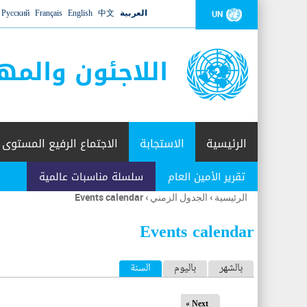
العربية
中文
English
Français
Русский
UN
اللاجئون والمه
الرئيسية
الاستجابة
الاجتماع الرفيع المستوى
تقرير الأمين العام
سلسلة مناسبات عالمية
الرئيسية
›
الجدول الزمني
›
Events calendar
أنت
هنا
Events calendar
ا
بالشهر
باليوم
السنة
(علامة التبويب النشطة)
ل
Next »