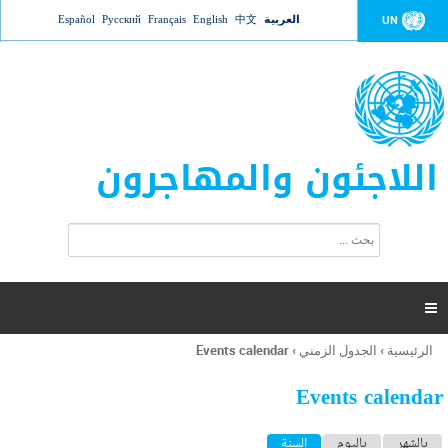
Jump to navigation
العربية
中文
English
Français
Русский
Español
UN
اللاجئون والمهاجرون
ا
ب
س
ح
ت
ث
م
ا

ر
ة
الرئيسية
›
الجدول الزمني
›
Events calendar
أنت
ا
هنا
ل
Events calendar
ب
ح
ا
بالشهر
باليوم
السنة
(علامة التبويب النشطة)
ث