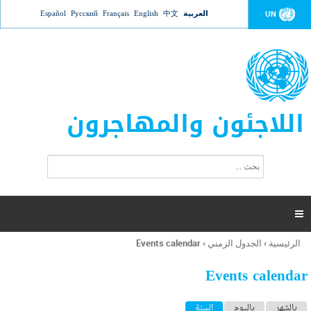
Jump to navigation
العربية
中文
English
Français
Русский
Español
UN
اللاجئون والمهاجرون
ا
ب
س
ح
ت
ث
م
ا

ر
ة
الرئيسية
›
الجدول الزمني
›
Events calendar
أنت
ا
هنا
ل
Events calendar
ب
ح
ا
بالشهر
باليوم
السنة
(علامة التبويب النشطة)
ث