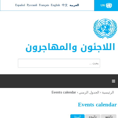
Jump to navigation
العربية
中文
English
Français
Русский
Español
UN
اللاجئون والمهاجرون
ا
ب
س
ح
ت
ث
م
ا

ر
ة
الرئيسية
›
الجدول الزمني
›
Events calendar
أنت
ا
هنا
ل
Events calendar
ب
ح
ا
بالشهر
باليوم
السنة
(علامة التبويب النشطة)
ث