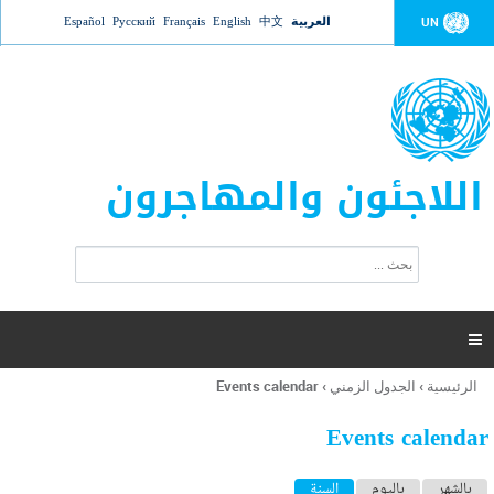
Jump to navigation
العربية
中文
English
Français
Русский
Español
UN
اللاجئون والمهاجرون
ا
ب
س
ح
ت
ث
م
ا

ر
ة
الرئيسية
›
الجدول الزمني
›
Events calendar
أنت
ا
هنا
ل
Events calendar
ب
ح
ا
بالشهر
باليوم
السنة
(علامة التبويب النشطة)
ث