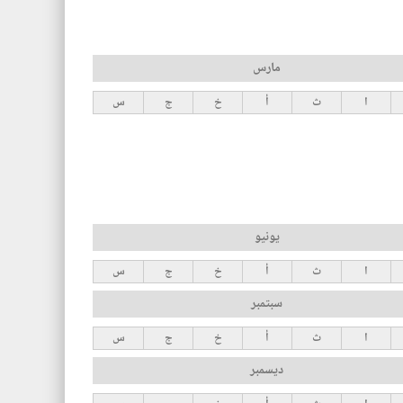
مارس
ا
ث
أ
خ
ج
س
يونيو
ا
ث
أ
خ
ج
س
سبتمبر
ا
ث
أ
خ
ج
س
ديسمبر