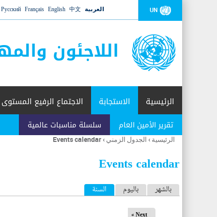
العربية
中文
English
Français
Русский
UN
اللاجئون والمه
الرئيسية
الاستجابة
الاجتماع الرفيع المستوى
تقرير الأمين العام
سلسلة مناسبات عالمية
الرئيسية
›
الجدول الزمني
›
Events calendar
أنت
هنا
Events calendar
ا
بالشهر
باليوم
السنة
(علامة التبويب النشطة)
ل
Next »