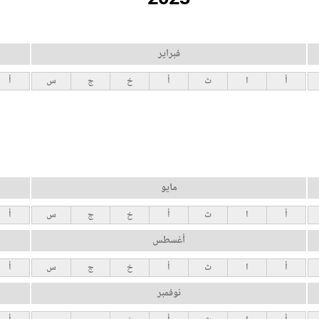
فبراير
أ
ا
ث
أ
خ
ج
س
أ
مايو
أ
ا
ث
أ
خ
ج
س
أ
أغسطس
أ
ا
ث
أ
خ
ج
س
أ
نوفمبر