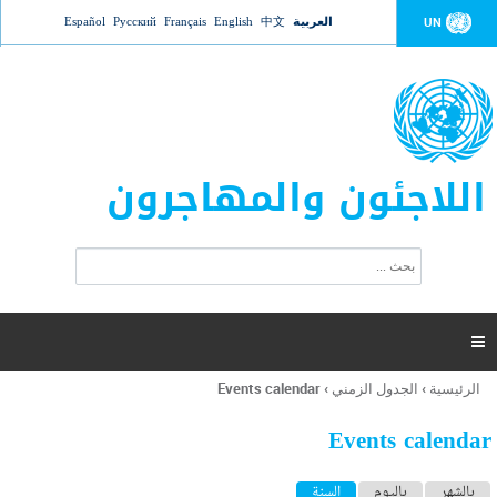
Jump to navigation
العربية
中文
English
Français
Русский
Español
UN
اللاجئون والمهاجرون
ا
ب
س
ح
ت
ث
م
ا

ر
ة
الرئيسية
›
الجدول الزمني
›
Events calendar
أنت
ا
هنا
ل
Events calendar
ب
ح
ا
بالشهر
باليوم
السنة
(علامة التبويب النشطة)
ث