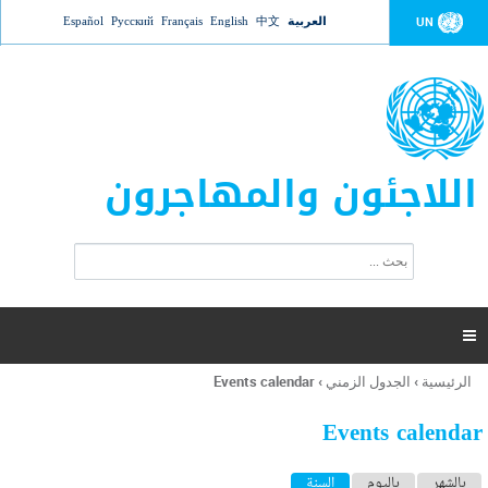
Jump to navigation
العربية
中文
English
Français
Русский
Español
UN
اللاجئون والمهاجرون
ا
ب
س
ح
ت
ث
م
ا

ر
ة
الرئيسية
›
الجدول الزمني
›
Events calendar
أنت
ا
هنا
ل
Events calendar
ب
ح
ا
بالشهر
باليوم
السنة
(علامة التبويب النشطة)
ث