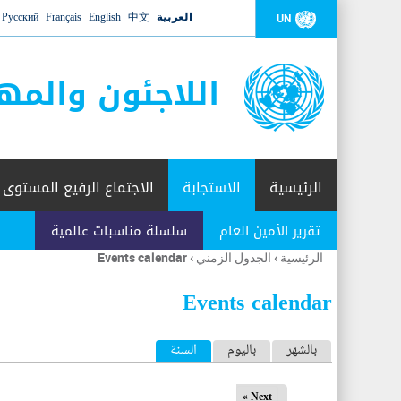
العربية
中文
English
Français
Русский
UN
اللاجئون والمه
الرئيسية
الاستجابة
الاجتماع الرفيع المستوى
تقرير الأمين العام
سلسلة مناسبات عالمية
الرئيسية
›
الجدول الزمني
›
Events calendar
أنت
هنا
Events calendar
ا
بالشهر
باليوم
السنة
(علامة التبويب النشطة)
ل
Next »