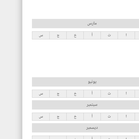
مارس
ا
ث
أ
خ
ج
س
يونيو
ا
ث
أ
خ
ج
س
سبتمبر
ا
ث
أ
خ
ج
س
ديسمبر