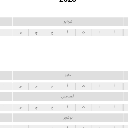
فبراير
أ
ا
ث
أ
خ
ج
س
أ
مايو
أ
ا
ث
أ
خ
ج
س
أ
أغسطس
أ
ا
ث
أ
خ
ج
س
أ
نوفمبر