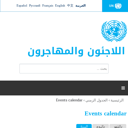
Jump to navigation
العربية
中文
English
Français
Русский
Español
UN
اللاجئون والمهاجرون
ا
ب
س
ح
ت
ث
م
ا

ر
ة
الرئيسية
›
الجدول الزمني
›
Events calendar
أنت
ا
هنا
ل
Events calendar
ب
ح
ا
بالشهر
باليوم
السنة
(علامة التبويب النشطة)
ث