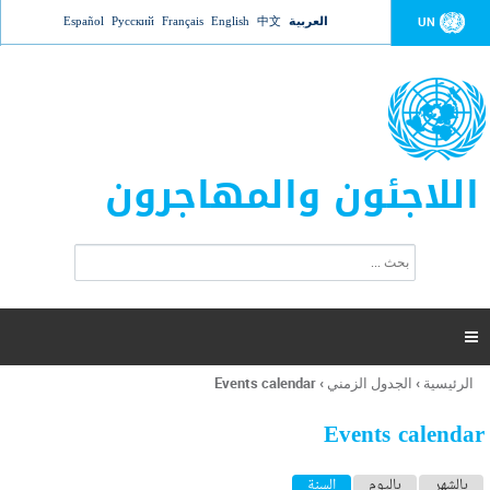
Jump to navigation
العربية
中文
English
Français
Русский
Español
UN
اللاجئون والمهاجرون
ا
ب
س
ح
ت
ث
م
ا

ر
ة
الرئيسية
›
الجدول الزمني
›
Events calendar
أنت
ا
هنا
ل
Events calendar
ب
ح
ا
بالشهر
باليوم
السنة
(علامة التبويب النشطة)
ث