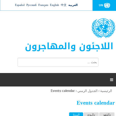
Jump to navigation
العربية
中文
English
Français
Русский
Español
UN
اللاجئون والمهاجرون
ا
ب
س
ح
ت
ث
م
ا

ر
ة
الرئيسية
›
الجدول الزمني
›
Events calendar
أنت
ا
هنا
ل
Events calendar
ب
ح
ا
بالشهر
باليوم
السنة
(علامة التبويب النشطة)
ث