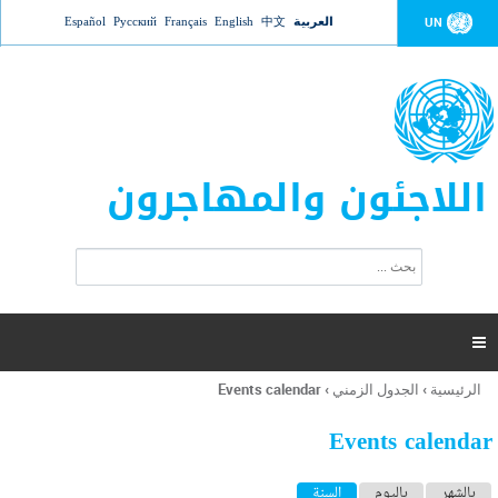
Jump to navigation
العربية
中文
English
Français
Русский
Español
UN
اللاجئون والمهاجرون
ا
ب
س
ح
ت
ث
م
ا

ر
ة
الرئيسية
›
الجدول الزمني
›
Events calendar
أنت
ا
هنا
ل
Events calendar
ب
ح
ا
بالشهر
باليوم
السنة
(علامة التبويب النشطة)
ث