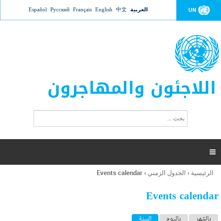
Jump to navigation
العربية
中文
English
Français
Русский
Español
UN
اللاجئون والمهاجرون
ا
ب
س
ح
ت
ث
م
ا

ر
ة
الرئيسية
›
الجدول الزمني
›
Events calendar
أنت
ا
هنا
ل
Events calendar
ب
ح
ا
بالشهر
باليوم
السنة
(علامة التبويب النشطة)
ث