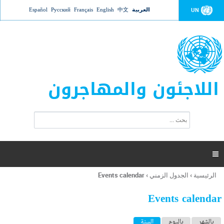
Jump to navigation
العربية
中文
English
Français
Русский
Español
UN
اللاجئون والمهاجرون
ا
ب
س
ح
ت
ث
م
ا

ر
ة
الرئيسية
›
الجدول الزمني
›
Events calendar
أنت
ا
هنا
ل
Events calendar
ب
ح
ا
بالشهر
باليوم
السنة
(علامة التبويب النشطة)
ث