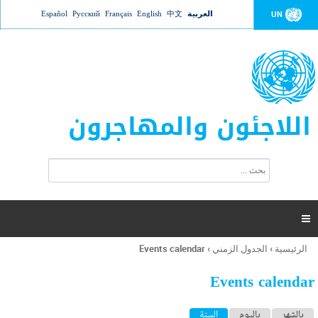
Jump to navigation
العربية
中文
English
Français
Русский
Español
UN
اللاجئون والمهاجرون
ا
ب
س
ح
ت
ث
م
ا

ر
ة
الرئيسية
›
الجدول الزمني
›
Events calendar
أنت
ا
هنا
ل
Events calendar
ب
ح
ا
بالشهر
باليوم
السنة
(علامة التبويب النشطة)
ث