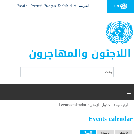
Jump to navigation
العربية
中文
English
Français
Русский
Español
UN
اللاجئون والمهاجرون
ا
ب
س
ح
ت
ث
م
ا

ر
ة
الرئيسية
›
الجدول الزمني
›
Events calendar
أنت
ا
هنا
ل
Events calendar
ب
ح
ا
بالشهر
باليوم
السنة
(علامة التبويب النشطة)
ث