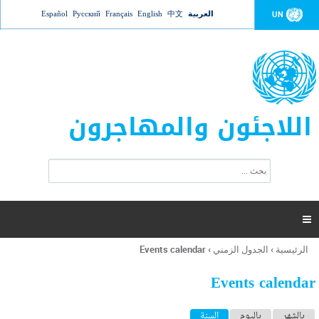
Jump to navigation
العربية
中文
English
Français
Русский
Español
UN
اللاجئون والمهاجرون
ا
ب
س
ح
ت
ث
م
ا

ر
ة
الرئيسية
›
الجدول الزمني
›
Events calendar
أنت
ا
هنا
ل
Events calendar
ب
ح
ا
بالشهر
باليوم
السنة
(علامة التبويب النشطة)
ث