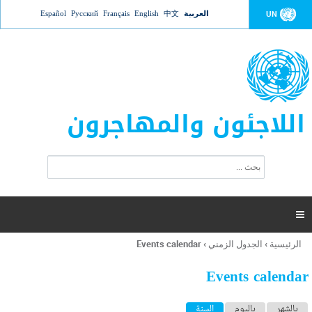
Jump to navigation
العربية
中文
English
Français
Русский
Español
UN
اللاجئون والمهاجرون
ا
ب
س
ح
ت
ث
م
ا

ر
ة
الرئيسية
›
الجدول الزمني
›
Events calendar
أنت
ا
هنا
ل
Events calendar
ب
ح
ا
بالشهر
باليوم
السنة
(علامة التبويب النشطة)
ث