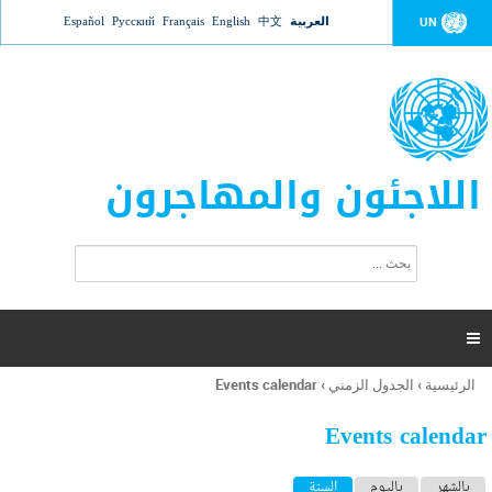
Jump to navigation
العربية
中文
English
Français
Русский
Español
UN
اللاجئون والمهاجرون
ا
ب
س
ح
ت
ث
م
ا

ر
ة
الرئيسية
›
الجدول الزمني
›
Events calendar
أنت
ا
هنا
ل
Events calendar
ب
ح
ا
بالشهر
باليوم
السنة
(علامة التبويب النشطة)
ث