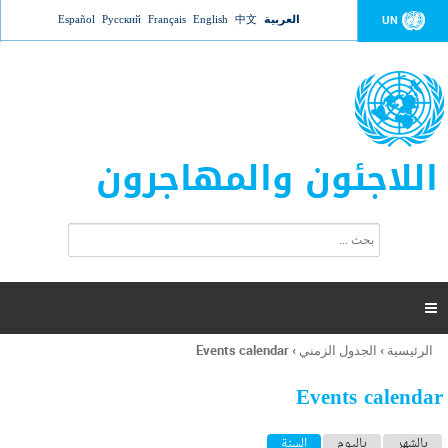
Jump to navigation
العربية
中文
English
Français
Русский
Español
UN
اللاجئون والمهاجرون
ا
ب
س
ح
ت
ث
م
ا

ر
ة
الرئيسية
›
الجدول الزمني
›
Events calendar
أنت
ا
هنا
ل
Events calendar
ب
ح
ا
بالشهر
باليوم
السنة
(علامة التبويب النشطة)
ث