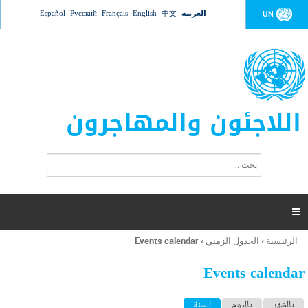
Jump to navigation
العربية
中文
English
Français
Русский
Español
UN
اللاجئون والمهاجرون
ا
ب
س
ح
ت
ث
م
ا

ر
ة
الرئيسية
›
الجدول الزمني
›
Events calendar
أنت
ا
هنا
ل
Events calendar
ب
ح
ا
بالشهر
باليوم
السنة
(علامة التبويب النشطة)
ث